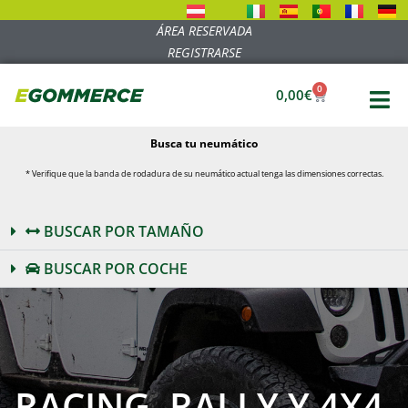
ÁREA RESERVADA
REGISTRARSE
0
0,00
€
Busca tu neumático
* Verifique que la banda de rodadura de su neumático actual tenga las dimensiones correctas.
BUSCAR POR TAMAÑO
BUSCAR POR COCHE
RACING, RALLY Y 4X4,