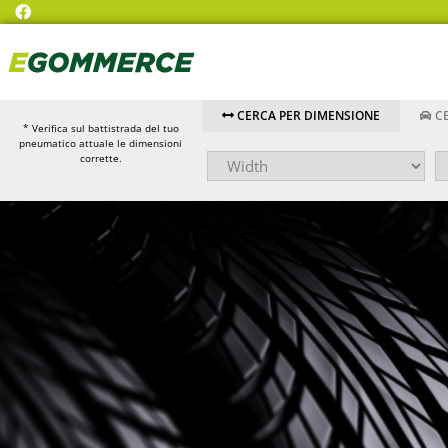
CERCA PER DIMENSIONE
CE
* Verifica sul battistrada del tuo
pneumatico attuale le dimensioni
corrette.