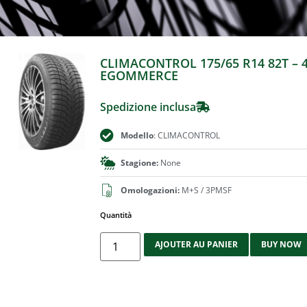
CLIMACONTROL 175/65 R14 82T – 
EGOMMERCE
Spedizione inclusa
Modello
: CLIMACONTROL
Stagione:
None
Omologazioni:
M+S / 3PMSF
Quantità
AJOUTER AU PANIER
BUY NOW