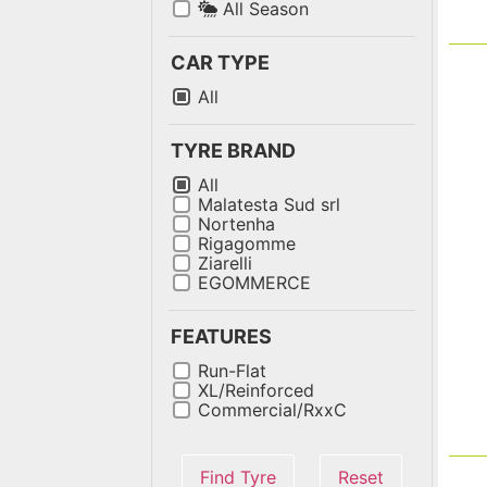
All Season
CAR TYPE
All
TYRE BRAND
All
Malatesta Sud srl
Nortenha
Rigagomme
Ziarelli
EGOMMERCE
FEATURES
Run-Flat
XL/Reinforced
Commercial/RxxC
Find Tyre
Reset