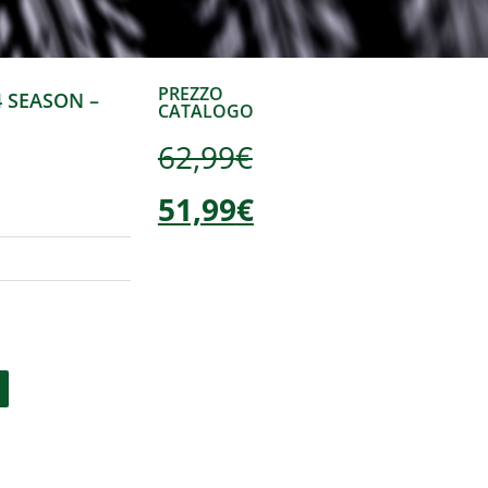
PREZZO
4 SEASON –
CATALOGO
62,99
€
51,99
€