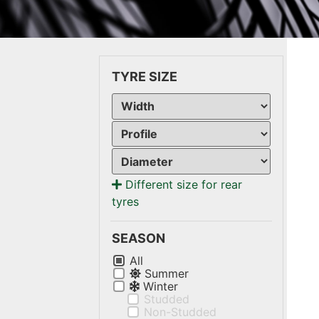
TYRE SIZE
Different size for rear
tyres
SEASON
All
Summer
Winter
Studded
Non-Studded