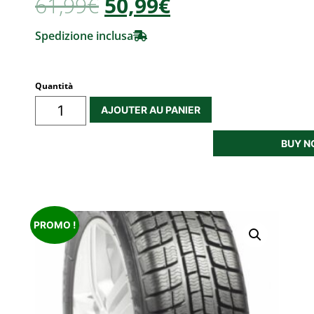
61,99
€
50,99€
Spedizione inclusa
Quantità
AJOUTER AU PANIER
BUY 
PROMO !