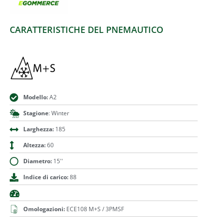
CARATTERISTICHE DEL PNEMAUTICO
Modello:
A2
Stagione
: Winter
Larghezza:
185
Altezza:
60
Diametro:
15''
Indice di carico:
88
Omologazioni:
ECE108 M+S / 3PMSF