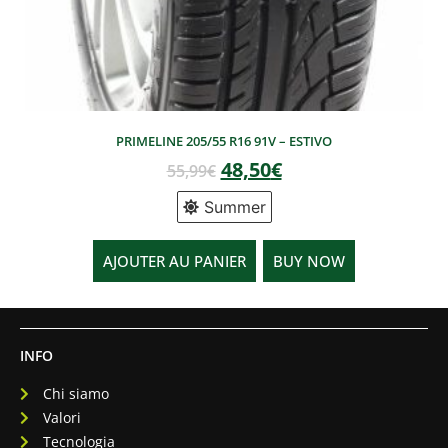
PRIMELINE 205/55 R16 91V – ESTIVO
48,50
€
55,99
€
Summer
AJOUTER AU PANIER
BUY NOW
INFO
Chi siamo
Valori
Tecnologia