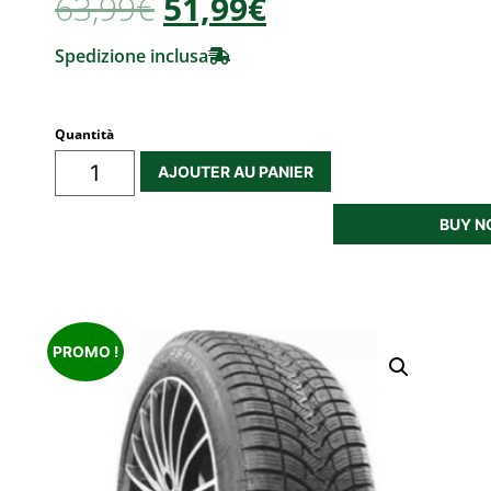
63,99
€
51,99€
Spedizione inclusa
Quantità
AJOUTER AU PANIER
BUY 
PROMO !