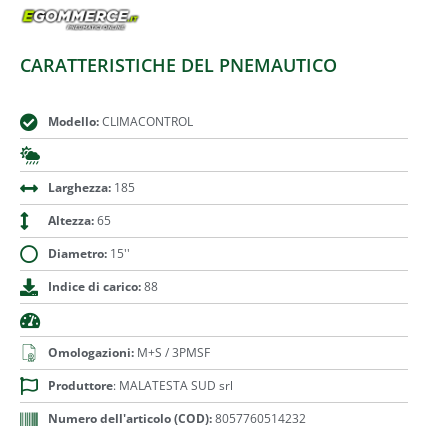
CARATTERISTICHE DEL PNEMAUTICO
Modello:
CLIMACONTROL
Larghezza:
185
Altezza:
65
Diametro:
15''
Indice di carico:
88
Omologazioni:
M+S / 3PMSF
Produttore
: MALATESTA SUD srl
Numero dell'articolo (COD):
8057760514232