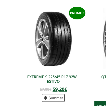
PROMO !
EXTREME-S 225/45 R17 92W –
QT
ESTIVO
59,20
€
67,99
€
Summer