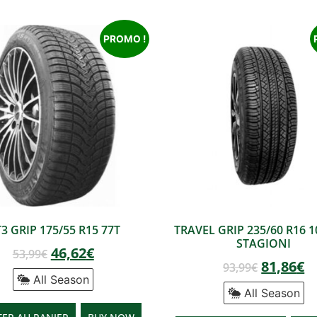
PROMO !
3 GRIP 175/55 R15 77T
TRAVEL GRIP 235/60 R16 1
STAGIONI
46,62
€
53,99
€
81,86
€
93,99
€
All Season
All Season