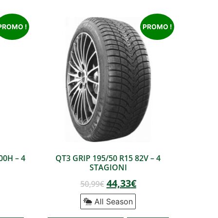
PROMO !
PROMO !
00H – 4
QT3 GRIP 195/50 R15 82V – 4
STAGIONI
44,33
€
50,99
€
All Season