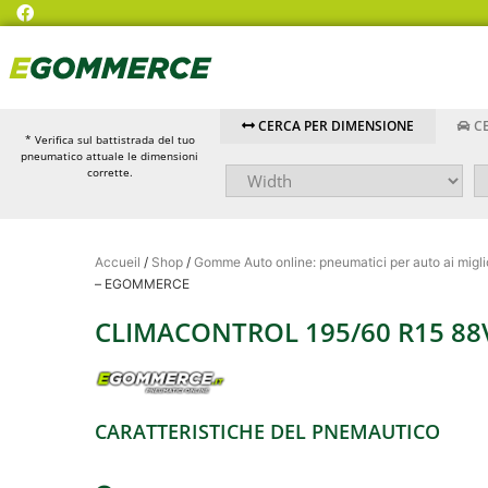
CERCA PER DIMENSIONE
CE
* Verifica sul battistrada del tuo
pneumatico attuale le dimensioni
corrette.
Accueil
/
Shop
/
Gomme Auto online: pneumatici per auto ai miglio
– EGOMMERCE
CLIMACONTROL 195/60 R15 88
CARATTERISTICHE DEL PNEMAUTICO