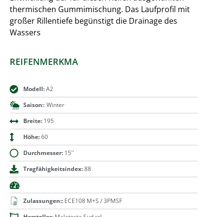
thermischen Gummimischung. Das Laufprofil mit
großer Rillentiefe begünstigt die Drainage des
Wassers
REIFENMERKMA
Modell:
A2
Saison:
: Winter
Breite:
195
Höhe:
60
Durchmesser:
15''
Tragfähigkeitsindex:
88
Zulassungen::
ECE108 M+S / 3PMSF
Hersteller
: Malatesta Sud srl