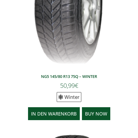
NG5 145/80 R13 75Q – WINTER
50,99
€
Winter
IN DEN WARENKORB
BUY NOW