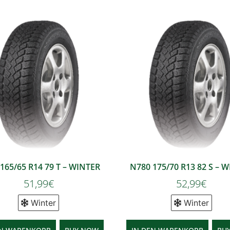
165/65 R14 79 T – WINTER
N780 175/70 R13 82 S – 
51,99
€
52,99
€
Winter
Winter