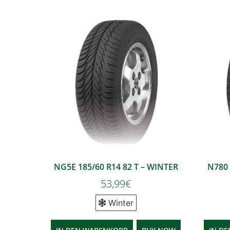
NG5E 185/60 R14 82 T – WINTER
N780 
53,99
€
Winter