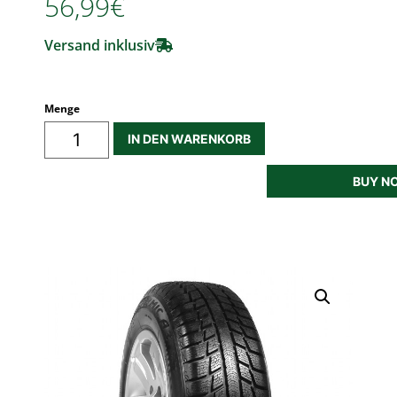
56,99€
Versand inklusiv
Menge
IN DEN WARENKORB
BUY N