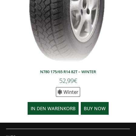
N780 175/65 R14 82T – WINTER
52,99
€
Winter
IN DEN WARENKORB
BUY NOW