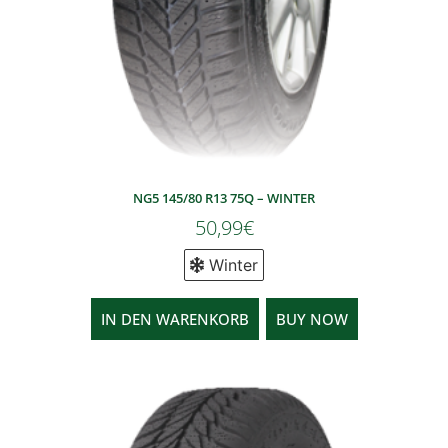
NG5 145/80 R13 75Q – WINTER
50,99
€
Winter
IN DEN WARENKORB
BUY NOW