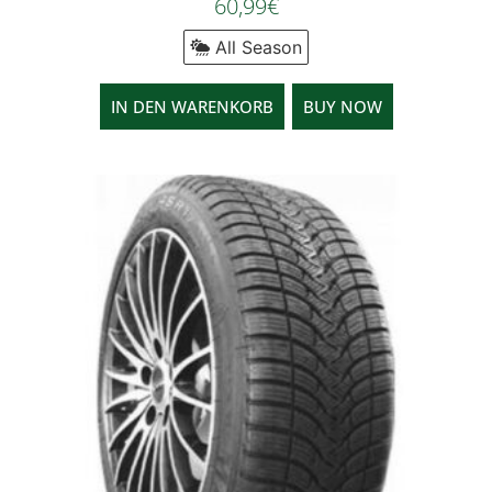
60,99
€
All Season
IN DEN WARENKORB
BUY NOW