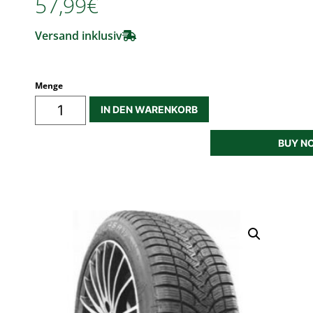
57,99€
Versand inklusiv
Menge
IN DEN WARENKORB
BUY N