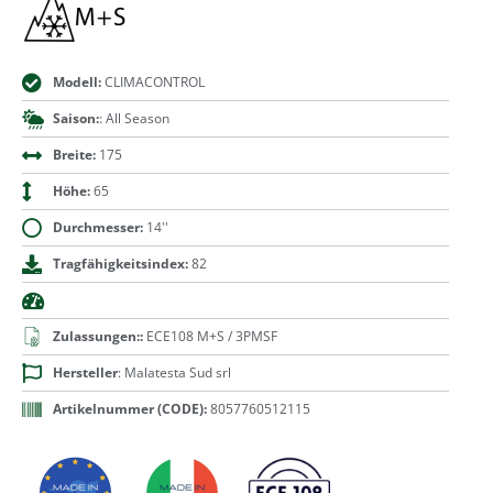
Modell:
CLIMACONTROL
Saison:
: All Season
Breite:
175
Höhe:
65
Durchmesser:
14''
Tragfähigkeitsindex:
82
Zulassungen::
ECE108 M+S / 3PMSF
Hersteller
: Malatesta Sud srl
Artikelnummer (CODE):
8057760512115