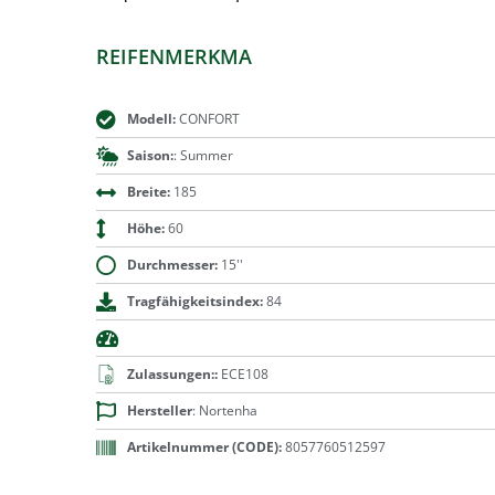
REIFENMERKMA
Modell:
CONFORT
Saison:
: Summer
Breite:
185
Höhe:
60
Durchmesser:
15''
Tragfähigkeitsindex:
84
Zulassungen::
ECE108
Hersteller
: Nortenha
Artikelnummer (CODE):
8057760512597