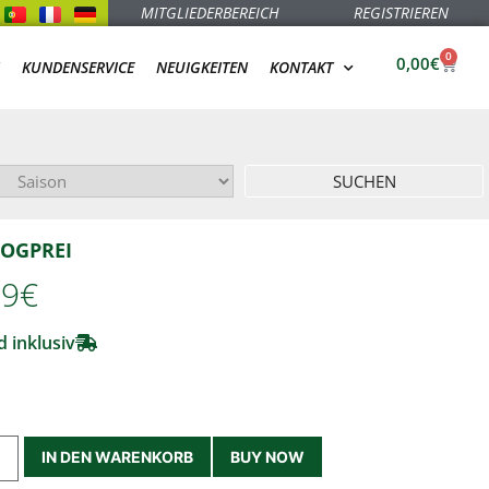
MITGLIEDERBEREICH
REGISTRIEREN
0
0,00
€
KUNDENSERVICE
NEUIGKEITEN
KONTAKT
SUCHEN
OGPREI
99€
 inklusiv
IN DEN WARENKORB
BUY NOW