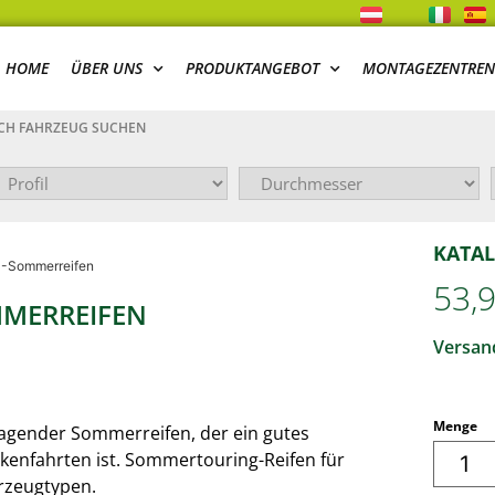
HOME
ÜBER UNS
PRODUKTANGEBOT
MONTAGEZENTREN
H FAHRZEUG SUCHEN
KATAL
 -Sommerreifen
53,
MMERREIFEN
Versand
Menge
agender Sommerreifen, der ein gutes
ckenfahrten ist. Sommertouring-Reifen für
rzeugtypen.