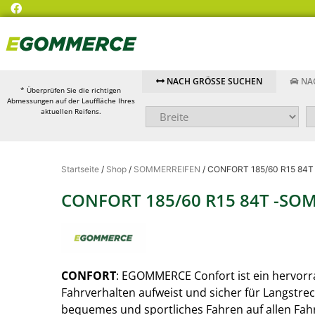
NACH GRÖSSE SUCHEN
NAC
* Überprüfen Sie die richtigen
Abmessungen auf der Lauffläche Ihres
aktuellen Reifens.
Startseite
/
Shop
/
SOMMERREIFEN
/ CONFORT 185/60 R15 84T
CONFORT 185/60 R15 84T -SO
CONFORT
: EGOMMERCE Confort ist ein hervorr
Fahrverhalten aufweist und sicher für Langstre
bequemes und sportliches Fahren auf allen Fah