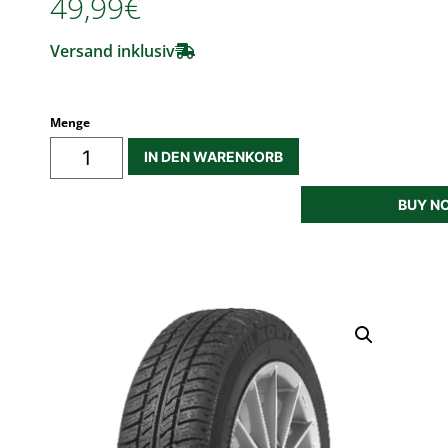
49,99€
Versand inklusiv
Menge
IN DEN WARENKORB
BUY N