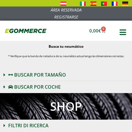
ÁREA RESERVADA
REGISTRARSE
0
0,00
€
Busca tu neumático
* Verifique que la banda de rodadura de su neumático actual tenga las dimensiones correctas.
BUSCAR POR TAMAÑO
BUSCAR POR COCHE
SHOP
FILTRI DI RICERCA