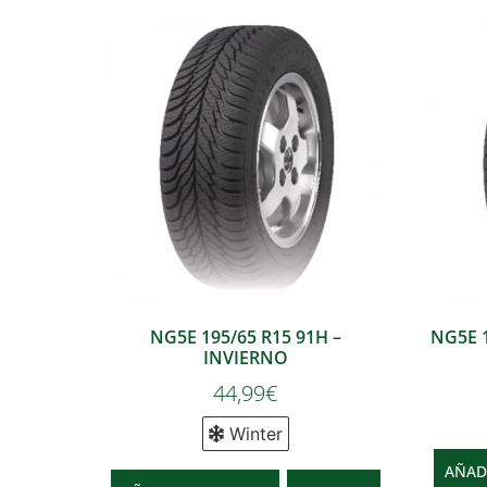
NG5E 195/65 R15 91H –
NG5E 1
INVIERNO
44,99
€
Winter
AÑAD