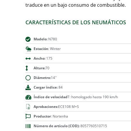
traduce en un bajo consumo de combustible.
CARACTERÍSTICAS DE LOS NEUMÁTICOS
Modelo:
N780
Estación
: Winter
Ancho:
175
Altura:
70
Diámetro:
14''
Cargar índice:
84
Índice de velocidad
T: homologado hasta 190 km/h
Aprobaciones:
ECE108 M+S
Productor
: Nortenha
Número de artículo (COD):
8057760510715