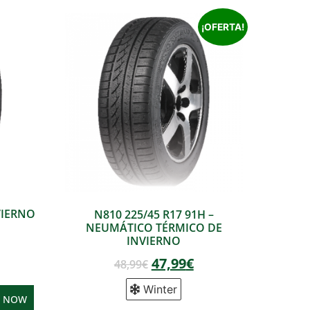
¡OFERTA!
NVIERNO
N810 225/45 R17 91H –
NEUMÁTICO TÉRMICO DE
INVIERNO
47,99
€
48,99
€
Winter
Y NOW