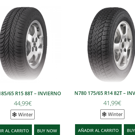
N780 175/65 R14 82T – I
85/65 R15 88T – INVIERNO
41,99
€
44,99
€
Winter
Winter
AÑADIR AL CARRITO
BU
IR AL CARRITO
BUY NOW