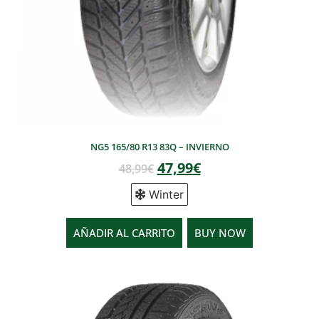
NG5 165/80 R13 83Q – INVIERNO
47,99
€
48,99
€
Winter
AÑADIR AL CARRITO
BUY NOW