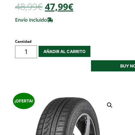
48,99
€
47,99€
Envío incluido
Cantidad
AÑADIR AL CARRITO
BUY N
¡OFERTA!