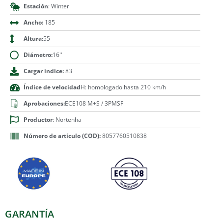
Estación
: Winter
Ancho:
185
Altura:
55
Diámetro:
16''
Cargar índice:
83
Índice de velocidad
H: homologado hasta 210 km/h
Aprobaciones:
ECE108 M+S / 3PMSF
Productor
: Nortenha
Número de artículo (COD):
8057760510838
GARANTÍA