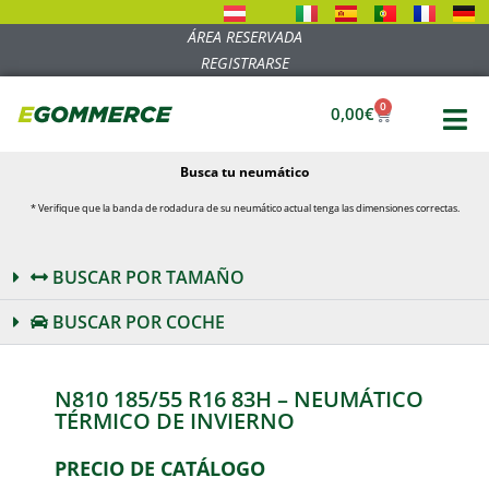
ÁREA RESERVADA
REGISTRARSE
0
0,00
€
Busca tu neumático
* Verifique que la banda de rodadura de su neumático actual tenga las dimensiones correctas.
BUSCAR POR TAMAÑO
BUSCAR POR COCHE
N810 185/55 R16 83H – NEUMÁTICO
TÉRMICO DE INVIERNO
PRECIO DE CATÁLOGO