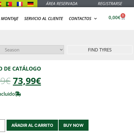
ÁREA RESERVADA
REGISTRARSE
0
0,00
€
 MONTAJE
SERVICIO AL CLIENTE
CONTACTOS
FIND TYRES
O DE CATÁLOGO
99
€
73,99€
ncluido
AÑADIR AL CARRITO
BUY NOW