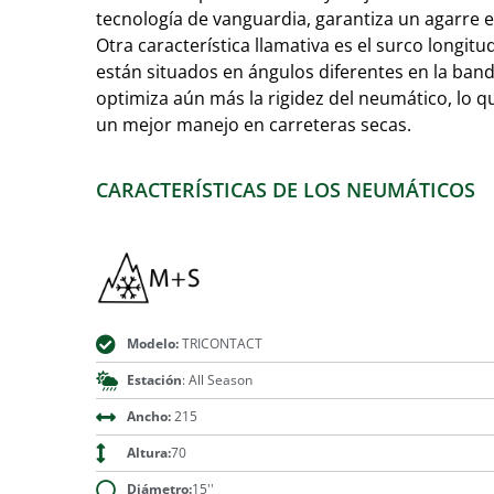
tecnología de vanguardia, garantiza un agarre e
Otra característica llamativa es el surco longit
están situados en ángulos diferentes en la ban
optimiza aún más la rigidez del neumático, lo q
un mejor manejo en carreteras secas.
CARACTERÍSTICAS DE LOS NEUMÁTICOS
Modelo:
TRICONTACT
Estación
: All Season
Ancho:
215
Altura:
70
Diámetro:
15''