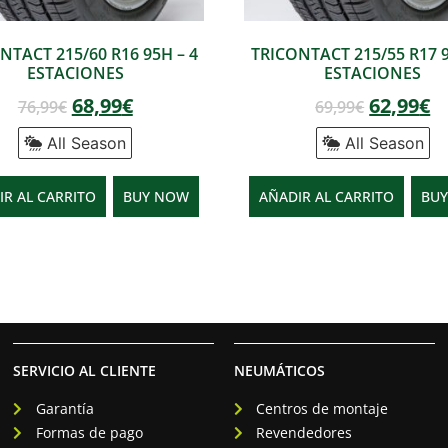
NTACT 215/60 R16 95H – 4
TRICONTACT 215/55 R17 9
ESTACIONES
ESTACIONES
68,99
€
62,99
€
76,99
€
69,99
€
All Season
All Season
IR AL CARRITO
BUY NOW
AÑADIR AL CARRITO
BU
SERVICIO AL CLIENTE
NEUMÁTICOS
Garantía
Centros de montaje
Formas de pago
Revendedores