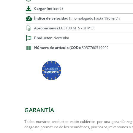
Cargar índice:
98
Índice de velocidad
T: homologado hasta 190 km/h
Aprobaciones:
ECE108 M+S / 3PMSF
Productor
: Nortenha
Número de artículo (COD):
8057760519992
GARANTÍA
Todos nuestros productos están cubiertos por una garantía regu
desgaste prematuro de los neumáticos, pinchazos, reventones o 