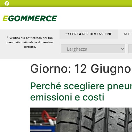
CERCA PER DIMENSIONE
CE
* Verifica sul battistrada del tuo
pneumatico attuale le dimensioni
corrette.
Giorno:
12 Giugn
Perché scegliere pneum
emissioni e costi