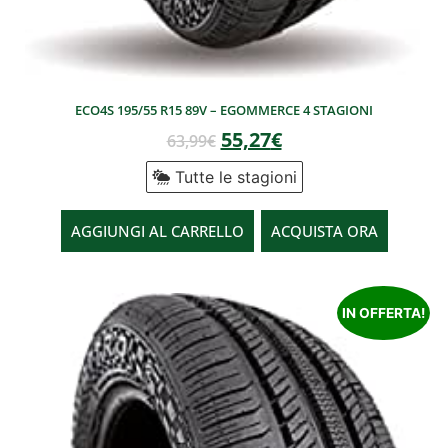
ECO4S 195/55 R15 89V – EGOMMERCE 4 STAGIONI
55,27
€
63,99
€
Tutte le stagioni
AGGIUNGI AL CARRELLO
ACQUISTA ORA
IN OFFERTA!