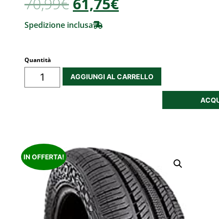
70,99
€
61,75€
Spedizione inclusa
Quantità
AGGIUNGI AL CARRELLO
ACQU
IN OFFERTA!