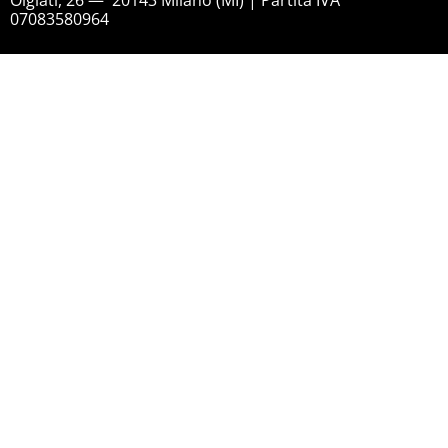
Olgiati, 26 — 20143 Milano (MI) | Partita IVA
07083580964