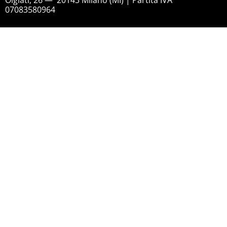
Olgiati, 26 — 20143 Milano (MI) | Partita IVA
07083580964