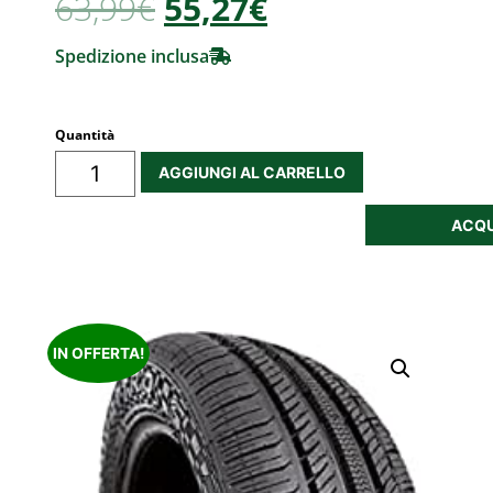
63,99
€
55,27€
Spedizione inclusa
Quantità
AGGIUNGI AL CARRELLO
ACQU
IN OFFERTA!