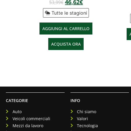
46,62
€
53,99
€
Tutte le stagioni
AGGIUNGI AL CARRELLO
ACQUISTA ORA
CATEGORIE
INFO
Auto
Chi siamo
Veicoli commerciali
Valori
Mezzi da lavoro
Tecnologia