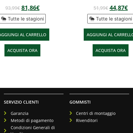
81,86
€
44,87
€
93,99
€
51,99
€
Tutte le stagioni
Tutte le stagioni
AGGIUNGI AL CARRELLO
AGGIUNGI AL CARRELL
ACQUISTA ORA
ACQUISTA ORA
SERVIZIO CLIENTI
GOMMISTI
Garanzia
Centri di montaggio
Metodi di pagamento
Rivenditori
Condizioni Generali di