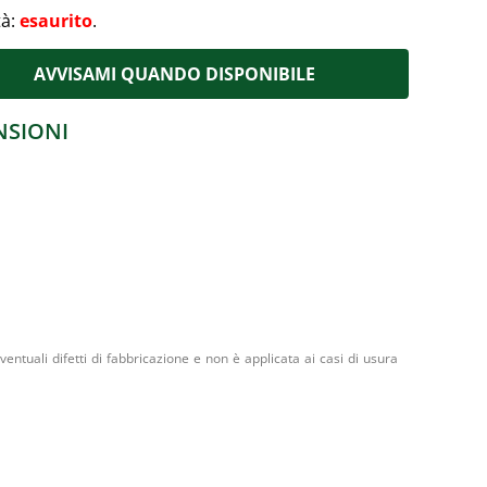
tà:
esaurito
.
AVVISAMI QUANDO DISPONIBILE
NSIONI
entuali difetti di fabbricazione e non è applicata ai casi di usura