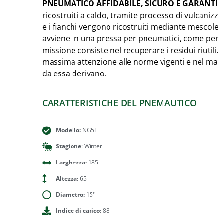
PNEUMATICO AFFIDABILE, SICURO E GARANT
ricostruiti a caldo, tramite processo di vulcanizz
e i fianchi vengono ricostruiti mediante mesc
avviene in una pressa per pneumatici, come per
missione consiste nel recuperare i residui riutili
massima attenzione alle norme vigenti e nel mas
da essa derivano.
CARATTERISTICHE DEL PNEMAUTICO
Modello:
NG5E
Stagione
: Winter
Larghezza:
185
Altezza:
65
Diametro:
15''
Indice di carico:
88