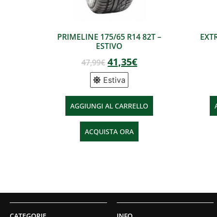
PRIMELINE 175/65 R14 82T –
EXTR
ESTIVO
41,35
€
47,99
€
Estiva
AGGIUNGI AL CARRELLO
ACQUISTA ORA
CATEGORIE
INFO