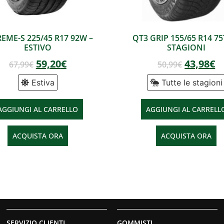
EME-S 225/45 R17 92W –
QT3 GRIP 155/65 R14 75
ESTIVO
STAGIONI
59,20
€
43,98
€
67,99
€
50,99
€
Estiva
Tutte le stagioni
AGGIUNGI AL CARRELLO
AGGIUNGI AL CARRELL
ACQUISTA ORA
ACQUISTA ORA
SERVIZIO CLIENTI
GOMMISTI