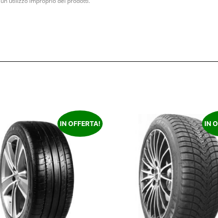
un utilizzo improprio dei prodotti.
IN OFFERTA!
IN 