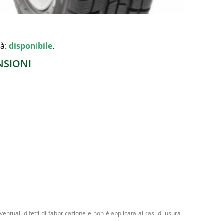
tà:
disponibile
.
NSIONI
entuali difetti di fabbricazione e non è applicata ai casi di usura