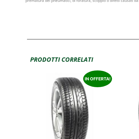
prematura dei pneumatici, di foratura, scoppio o difetti causati da 
PRODOTTI CORRELATI
IN OFFERTA!