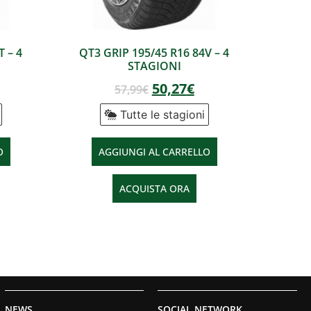
T – 4
QT3 GRIP 195/45 R16 84V – 4
STAGIONI
50,27
€
57,99
€
Tutte le stagioni
O
AGGIUNGI AL CARRELLO
ACQUISTA ORA
NEWS
SOCIAL NETWORK