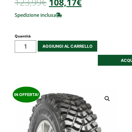
123,99
€
108,17€
Spedizione inclusa
Quantità
AGGIUNGI AL CARRELLO
ACQU
IN OFFERTA!