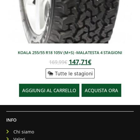
KOALA 255/55 R18 105V (M+S) -MALATESTA 4 STAGIONI
147,71
€
169,99
€
Tutte le stagioni
AGGIUNGI AL CARRELLO
ACQUISTA ORA
INFO
Chi siamo
Valori