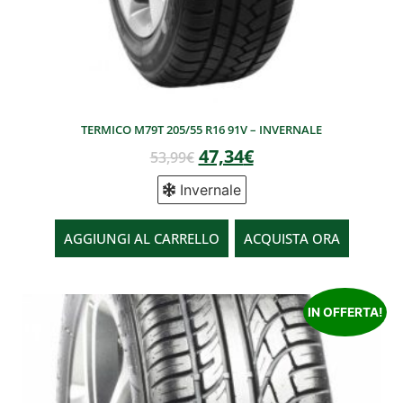
TERMICO M79T 205/55 R16 91V – INVERNALE
47,34
€
53,99
€
Invernale
AGGIUNGI AL CARRELLO
ACQUISTA ORA
IN OFFERTA!