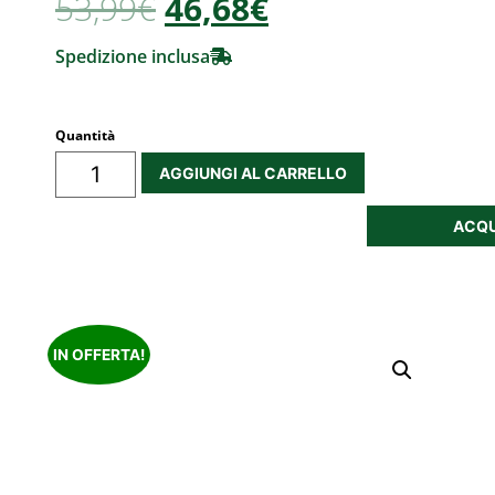
53,99
€
46,68€
Spedizione inclusa
Quantità
AGGIUNGI AL CARRELLO
ACQU
IN OFFERTA!