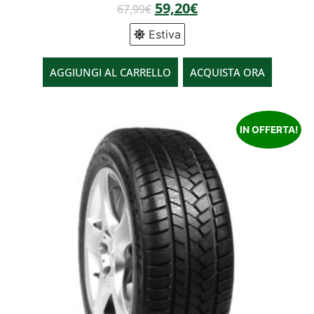
59,20
€
67,99
€
Estiva
AGGIUNGI AL CARRELLO
ACQUISTA ORA
IN OFFERTA!