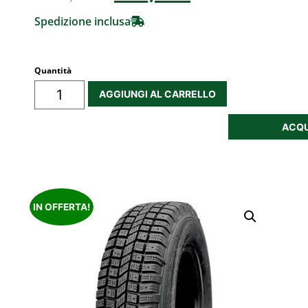
Spedizione inclusa
Quantità
AGGIUNGI AL CARRELLO
ACQU
IN OFFERTA!