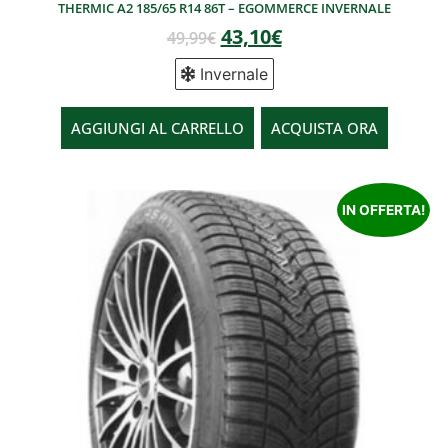
THERMIC A2 185/65 R14 86T – EGOMMERCE INVERNALE
43,10
€
49,99
€
Invernale
AGGIUNGI AL CARRELLO
ACQUISTA ORA
IN OFFERTA!