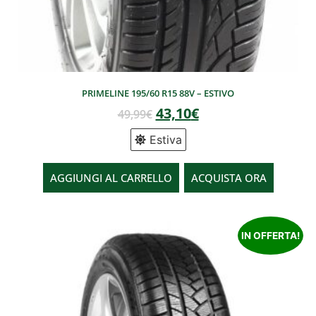
PRIMELINE 195/60 R15 88V – ESTIVO
43,10
€
49,99
€
Estiva
AGGIUNGI AL CARRELLO
ACQUISTA ORA
IN OFFERTA!