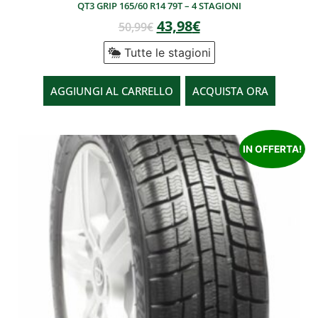
QT3 GRIP 165/60 R14 79T – 4 STAGIONI
43,98
€
50,99
€
Tutte le stagioni
AGGIUNGI AL CARRELLO
ACQUISTA ORA
IN OFFERTA!