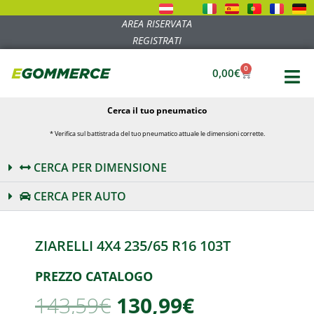
AREA RISERVATA
REGISTRATI
0
0,00
€
Cerca il tuo pneumatico
* Verifica sul battistrada del tuo pneumatico attuale le dimensioni corrette.
CERCA PER DIMENSIONE
CERCA PER AUTO
ZIARELLI 4X4 235/65 R16 103T
PREZZO CATALOGO
143,59
€
130,99€