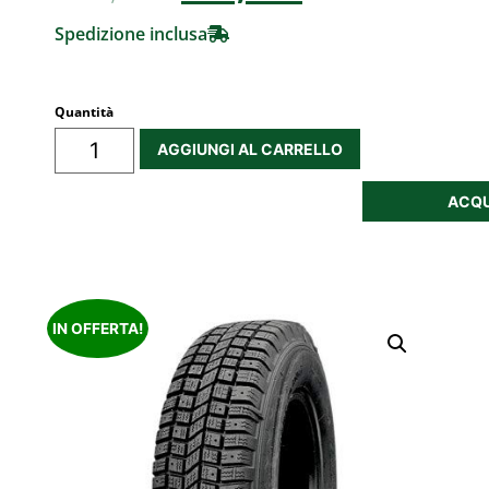
Spedizione inclusa
Quantità
AGGIUNGI AL CARRELLO
ACQU
IN OFFERTA!