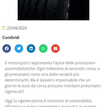
22/04/2025
Condividi
Il motorsport rappresenta l’apice delle prestazioni
automobilistiche. Ogni millesimo di secondo conta, e
gli pneumatici sono una delle variabili più
determinanti. Ma è davvero impensabile che un
giorno le auto da corsa possano montare pneumatici
rigenerati?
Oggi la rigenerazione è sinonimo di sostenibilità,
efficienza e ricerca tecnologica avanzata. In questo