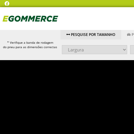
PESQUISE POR TAMANHO
P
* Verifique a banda de rodagem
do pneu para as dimensões correctas