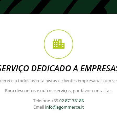
SERVIÇO DEDICADO A EMPRESA
erece a todos os retalhistas e clientes empresariais um se
Para descontos e outros serviços, por favor contactar:
Telefone +39
02 87178185
Email
info@egommerce.it