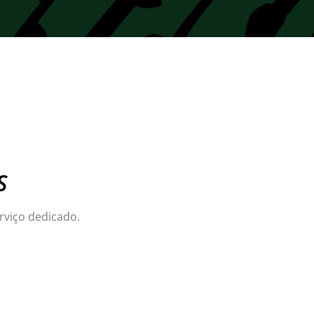
S
rviço dedicado.