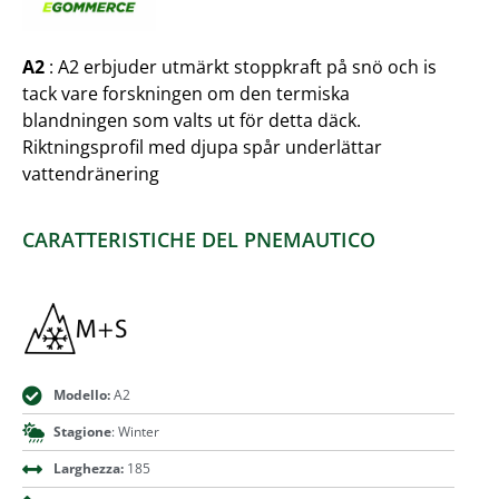
A2
: A2 erbjuder utmärkt stoppkraft på snö och is
tack vare forskningen om den termiska
blandningen som valts ut för detta däck.
Riktningsprofil med djupa spår underlättar
vattendränering
CARATTERISTICHE DEL PNEMAUTICO
Modello:
A2
Stagione
: Winter
Larghezza:
185