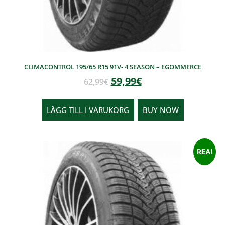
CLIMACONTROL 195/65 R15 91V- 4 SEASON – EGOMMERCE
59,99
€
62,99
€
LÄGG TILL I VARUKORG
BUY NOW
REA!