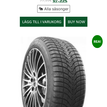
77,99
€
Alla säsonger
LÄGG TILL I VARUKORG
BUY NOW
REA!