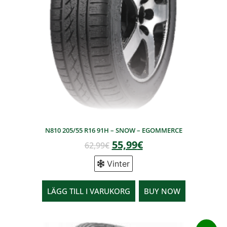
N810 205/55 R16 91H – SNOW – EGOMMERCE
55,99
€
62,99
€
Vinter
LÄGG TILL I VARUKORG
BUY NOW