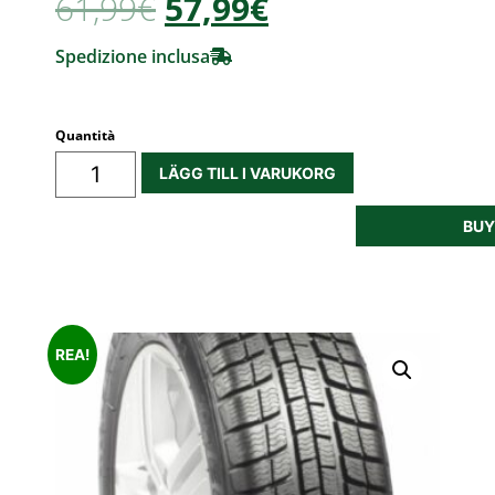
61,99
€
57,99€
Spedizione inclusa
Quantità
LÄGG TILL I VARUKORG
BU
REA!