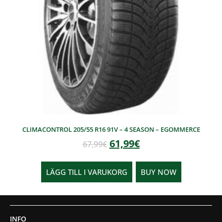
CLIMACONTROL 205/55 R16 91V – 4 SEASON – EGOMMERCE
61,99
€
67,99
€
LÄGG TILL I VARUKORG
BUY NOW
INFO