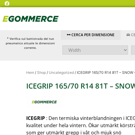
CERCA PER DIMENSIONE
CE
* Verifica sul battistrada del tuo
pneumatico attuale le dimensioni
corrette.
Hem
/
Shop
/
Uncategorized
/ ICEGRIP 165/70 R14 81T – SNO
ICEGRIP 165/70 R14 81T – SN
ICEGRIP
: Den termiska vinterblandningen i ICE
kvalitet under hela vintern. Ökar utmärkt körst
som ger utmärkt grepp i våt och mjuk snö