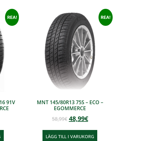
REA!
REA!
16 91V
MNT 145/80R13 75S – ECO –
ERCE
EGOMMERCE
48,99
€
58,99
€
G
LÄGG TILL I VARUKORG