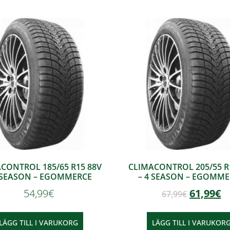
CONTROL 185/65 R15 88V
CLIMACONTROL 205/55 R
 SEASON – EGOMMERCE
– 4 SEASON – EGOMM
54,99
€
61,99
€
67,99
€
LÄGG TILL I VARUKORG
LÄGG TILL I VARUKOR