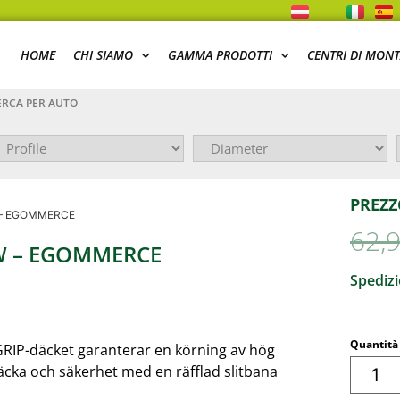
HOME
CHI SIAMO
GAMMA PRODOTTI
CENTRI DI MON
RCA PER AUTO
PREZZ
W – EGOMMERCE
62,
OW – EGOMMERCE
Spedizi
Quantità
GRIP-däcket garanterar en körning av hög
räcka och säkerhet med en räfflad slitbana