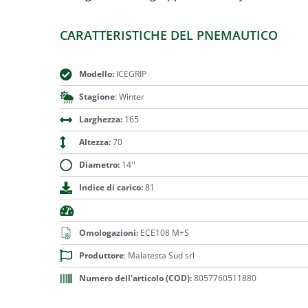
CARATTERISTICHE DEL PNEMAUTICO
Modello:
ICEGRIP
Stagione
: Winter
Larghezza:
165
Altezza:
70
Diametro:
14''
Indice di carico:
81
Omologazioni:
ECE108 M+S
Produttore
: Malatesta Sud srl
Numero dell'articolo (COD):
8057760511880