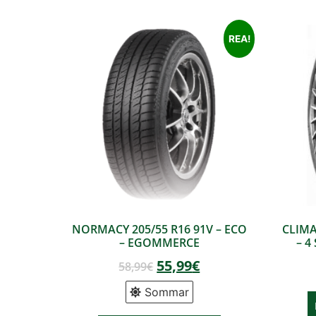
REA!
NORMACY 205/55 R16 91V – ECO
CLIMA
– EGOMMERCE
– 4
55,99
€
58,99
€
Sommar