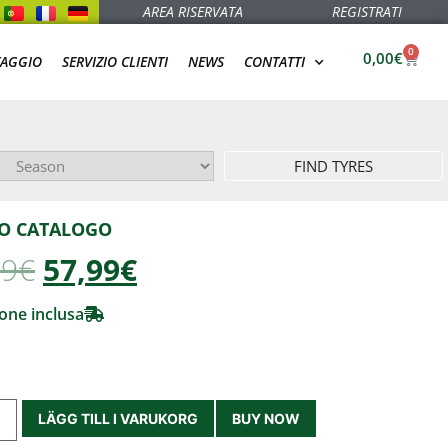
AREA RISERVATA
REGISTRATI
0
0,00
€
TAGGIO
SERVIZIO CLIENTI
NEWS
CONTATTI
FIND TYRES
O CATALOGO
99
€
57,99€
one inclusa
LÄGG TILL I VARUKORG
BUY NOW