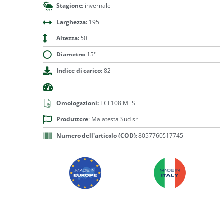
Stagione
: invernale
Larghezza:
195
Altezza:
50
Diametro:
15''
Indice di carico:
82
Omologazioni:
ECE108 M+S
Produttore
: Malatesta Sud srl
Numero dell'articolo (COD):
8057760517745