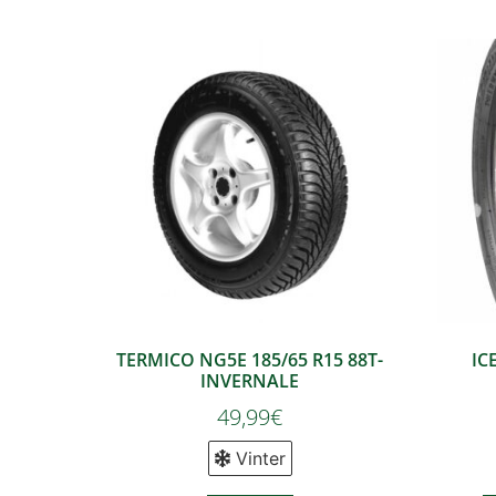
TERMICO NG5E 185/65 R15 88T-
IC
INVERNALE
49,99
€
Vinter