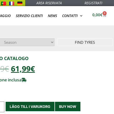
AREA RISERVATA
REGISTRATI
0
0,00
€
TAGGIO
SERVIZIO CLIENTI
NEWS
CONTATTI
FIND TYRES
O CATALOGO
99
€
61,99€
one inclusa
LÄGG TILL I VARUKORG
BUY NOW