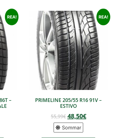
REA!
REA!
86T –
PRIMELINE 205/55 R16 91V –
ALE
ESTIVO
48,50
€
55,99
€
Sommar