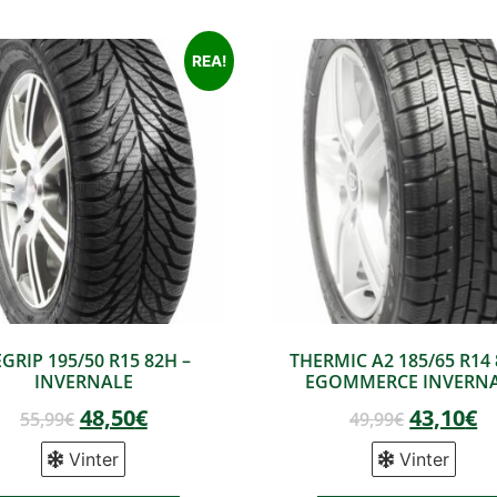
REA!
EGRIP 195/50 R15 82H –
THERMIC A2 185/65 R14 
INVERNALE
EGOMMERCE INVERN
48,50
€
43,10
€
55,99
€
49,99
€
Vinter
Vinter