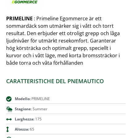
PRIMELINE
: Primeline Egommerce är ett
sommardäck som utmärker sig i vått och torrt
resultat. Den erbjuder ett otroligt grepp och låga
ljudnivåer för utmärkt resekomfort. Garanterar
hög körsträcka och optimalt grepp, speciellt i
kurvor och i vått läge, med korta bromssträckor i
både torra och våta förhållanden
CARATTERISTICHE DEL PNEMAUTICO
Modello:
PRIMELINE
Stagione
: Summer
Larghezza:
175
Altezza:
65