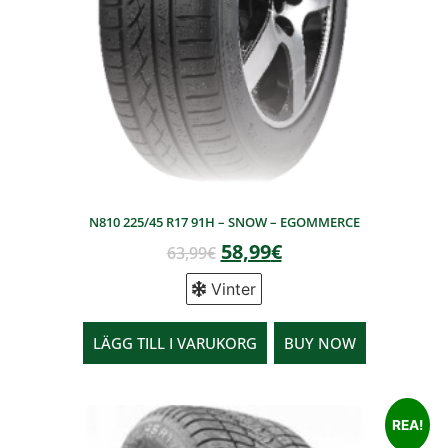
N810 225/45 R17 91H – SNOW – EGOMMERCE
58,99
€
63,99
€
Vinter
LÄGG TILL I VARUKORG
BUY NOW
REA!