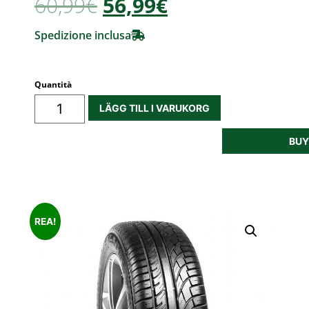
60,99
€
56,99€
Spedizione inclusa
Quantità
LÄGG TILL I VARUKORG
BU
REA!