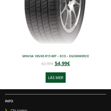
MNV3A 185/65 R15 88T – ECO – EGOMMERCE
54,99
€
62,99
€
LÄS MER
INFO
Chi siamo