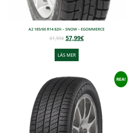
A2 185/60 R14 82H – SNOW – EGOMMERCE
57,99
€
61,99
€
LÄS MER
REA!