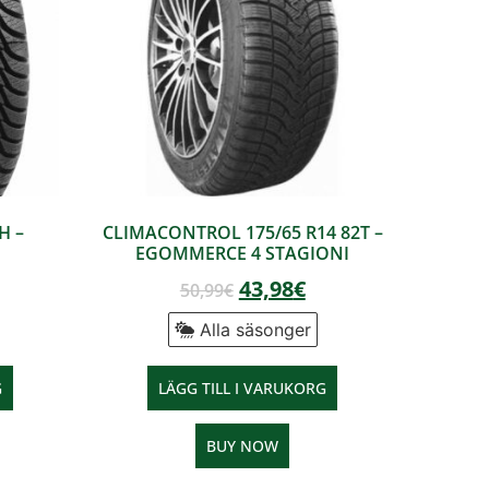
H –
CLIMACONTROL 175/65 R14 82T –
EGOMMERCE 4 STAGIONI
43,98
€
50,99
€
Alla säsonger
G
LÄGG TILL I VARUKORG
BUY NOW