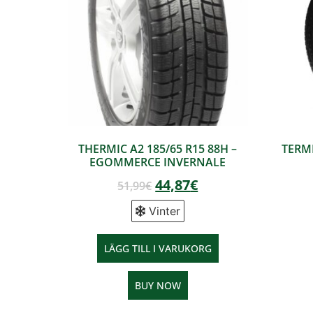
THERMIC A2 185/65 R15 88H –
TERMI
EGOMMERCE INVERNALE
44,87
€
51,99
€
Vinter
LÄGG TILL I VARUKORG
BUY NOW