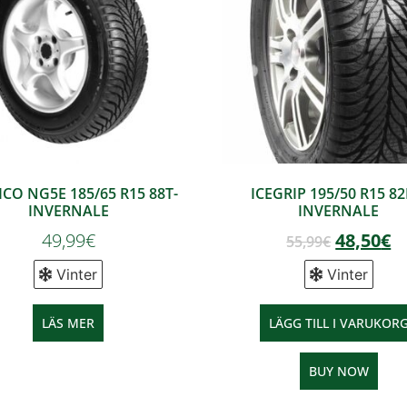
CO NG5E 185/65 R15 88T-
ICEGRIP 195/50 R15 82
INVERNALE
INVERNALE
49,99
€
48,50
€
55,99
€
Vinter
Vinter
LÄS MER
LÄGG TILL I VARUKOR
BUY NOW