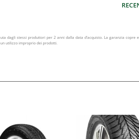
RECE
iuta dagli stessi produttori per 2 anni dalla data d’acquisto. La garanzia copre ev
un utilizzo improprio dei prodotti.