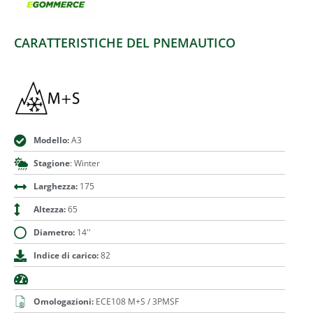
CARATTERISTICHE DEL PNEMAUTICO
Modello:
A3
Stagione
: Winter
Larghezza:
175
Altezza:
65
Diametro:
14''
Indice di carico:
82
Omologazioni:
ECE108 M+S / 3PMSF