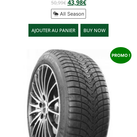
43,98
€
50,99
€
All Season
AJOUTER AU PANIER
BUY NOW
PROMO !