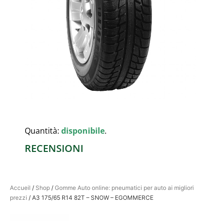
Quantità:
disponibile
.
RECENSIONI
Accueil
/
Shop
/
Gomme Auto online: pneumatici per auto ai migliori
prezzi
/ A3 175/65 R14 82T – SNOW – EGOMMERCE