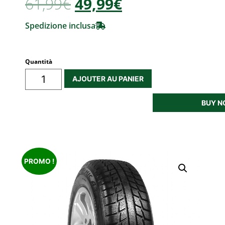
61,99
€
49,99€
Spedizione inclusa
Quantità
AJOUTER AU PANIER
BUY 
PROMO !