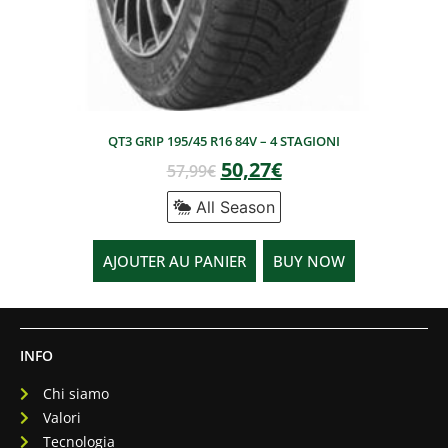
QT3 GRIP 195/45 R16 84V – 4 STAGIONI
50,27
€
57,99
€
All Season
AJOUTER AU PANIER
BUY NOW
INFO
Chi siamo
Valori
Tecnologia