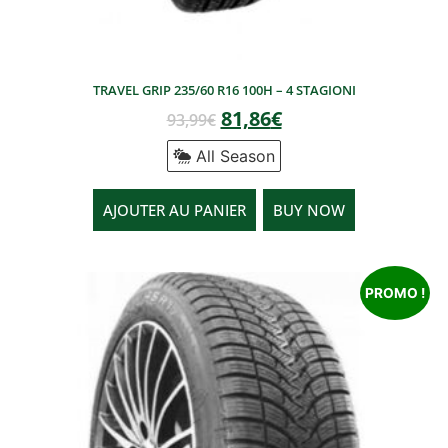
TRAVEL GRIP 235/60 R16 100H – 4 STAGIONI
81,86
€
93,99
€
All Season
AJOUTER AU PANIER
BUY NOW
PROMO !