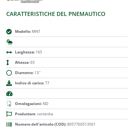
CARATTERISTICHE DEL PNEMAUTICO
Modello:
MNT
Larghezza:
165
Altezza:
65
Diametro:
13''
Indice di carico:
77
Omologazioni:
ND
Produttore
: nortenha
Numero dell'articolo (COD):
8057760513501