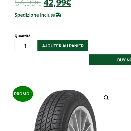
54,99
€
42,99€
Spedizione inclusa
Quantità
AJOUTER AU PANIER
BUY 
PROMO !