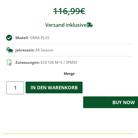
116,99
€
Versand inklusive
Modell
: GRAB PLUS
Jahreszeit:
All Season
Zulassungen:
ECE108 M+S / 3PMSF
Menge
IN DEN WARENKORB
BUY NOW