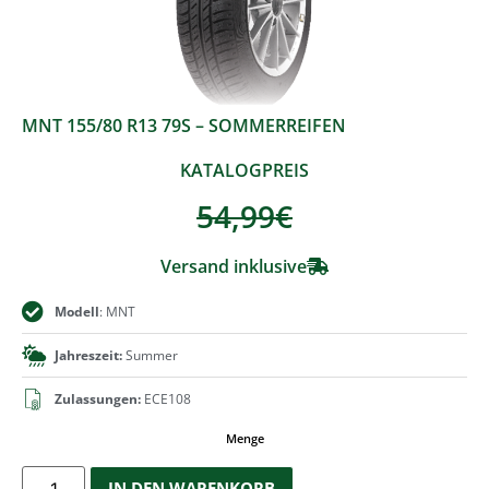
MNT 155/80 R13 79S – SOMMERREIFEN
KATALOGPREIS
54,99
€
Versand inklusive
Modell
: MNT
Jahreszeit:
Summer
Zulassungen:
ECE108
Menge
IN DEN WARENKORB