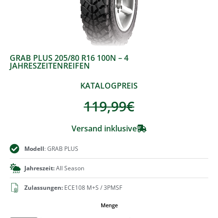
GRAB PLUS 205/80 R16 100N – 4
JAHRESZEITENREIFEN
KATALOGPREIS
119,99
€
Versand inklusive
Modell
: GRAB PLUS
Jahreszeit:
All Season
Zulassungen:
ECE108 M+S / 3PMSF
Menge