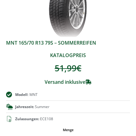
MNT 165/70 R13 79S – SOMMERREIFEN
KATALOGPREIS
51,99
€
Versand inklusive
Modell
: MNT
Jahreszeit:
Summer
Zulassungen:
ECE108
Menge