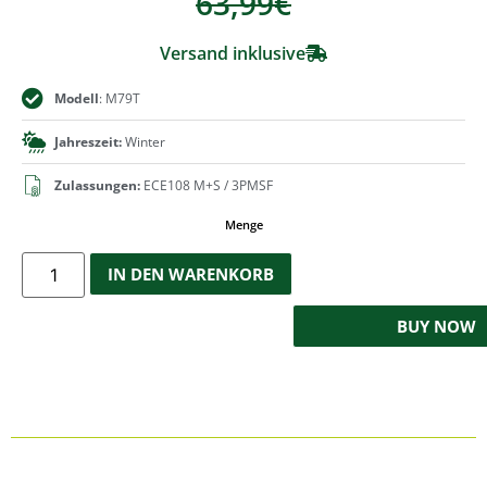
63,99
€
Versand inklusive
Modell
: M79T
Jahreszeit:
Winter
Zulassungen:
ECE108 M+S / 3PMSF
Menge
IN DEN WARENKORB
BUY NOW