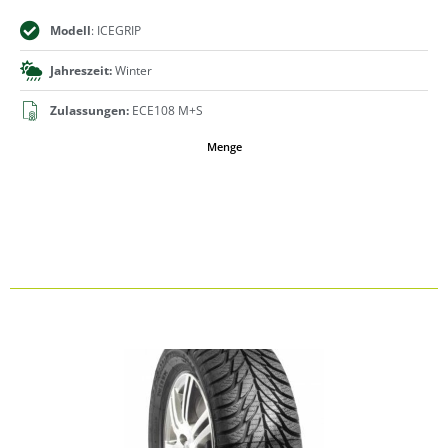
Modell
: ICEGRIP
Jahreszeit:
Winter
Zulassungen:
ECE108 M+S
Menge