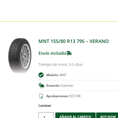
MNT 155/80 R13 79S – VERANO
Envío incluido
Tiempo de invìo: 3-5 dias
Modelo
: MNT
Estación:
Summer
Aprobaciones:
ECE108
Cantidad
AÑADIR AL CARRITO
BUY NOW