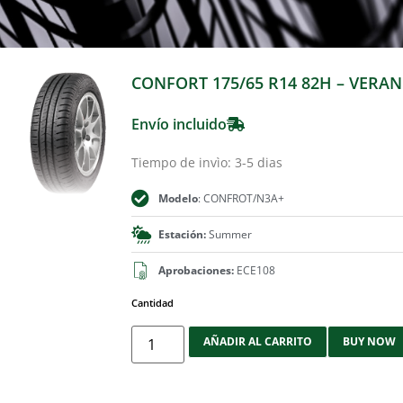
CONFORT 175/65 R14 82H – VERA
Envío incluido
Tiempo de invìo: 3-5 dias
Modelo
: CONFROT/N3A+
Estación:
Summer
Aprobaciones:
ECE108
Cantidad
AÑADIR AL CARRITO
BUY NOW