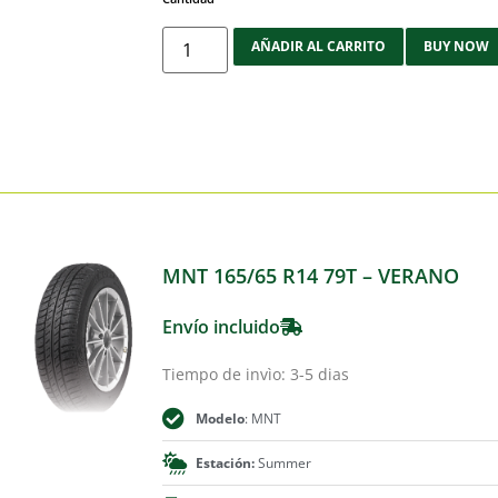
AÑADIR AL CARRITO
BUY NOW
MNT 165/65 R14 79T – VERANO
Envío incluido
Tiempo de invìo: 3-5 dias
Modelo
: MNT
Estación:
Summer