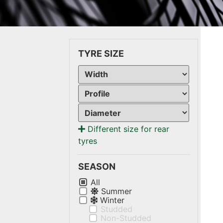
TYRE SIZE
Different size for rear
tyres
SEASON
All
Summer
Winter
Studded
Non-Studded