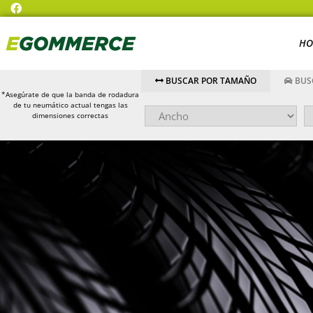
HO
BUSCAR POR TAMAÑO
BUS
*Asegúrate de que la banda de rodadura
de tu neumático actual tengas las
dimensiones correctas