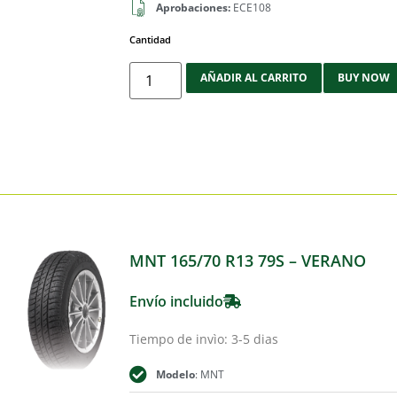
Aprobaciones:
ECE108
Cantidad
AÑADIR AL CARRITO
BUY NOW
MNT 165/70 R13 79S – VERANO
Envío incluido
Tiempo de invìo: 3-5 dias
Modelo
: MNT