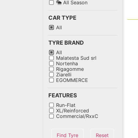
All Season
CAR TYPE
All
TYRE BRAND
All
Malatesta Sud srl
Nortenha
Rigagomme
Ziarelli
EGOMMERCE
FEATURES
Run-Flat
XL/Reinforced
Commercial/RxxC
Find Tyre
Reset