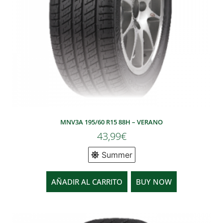
MNV3A 195/60 R15 88H – VERANO
43,99
€
Summer
AÑADIR AL CARRITO
BUY NOW