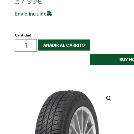
37,99€
Envío incluido
Cantidad
AÑADIR AL CARRITO
BUY N