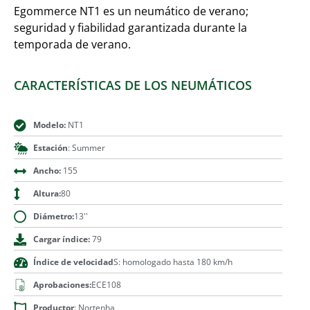
Egommerce NT1 es un neumático de verano;
seguridad y fiabilidad garantizada durante la
temporada de verano.
CARACTERÍSTICAS DE LOS NEUMÁTICOS
Modelo:
NT1
Estación
: Summer
Ancho:
155
Altura:
80
Diámetro:
13''
Cargar índice:
79
Índice de velocidad
S: homologado hasta 180 km/h
Aprobaciones:
ECE108
Productor
: Nortenha