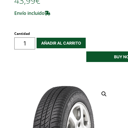
43,99€
Envío incluido
Cantidad
AÑADIR AL CARRITO
BUY N