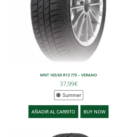
MNT 165/65 R13 77S – VERANO
37,99
€
Summer
AÑADIR AL CARRITO
BUY NOW