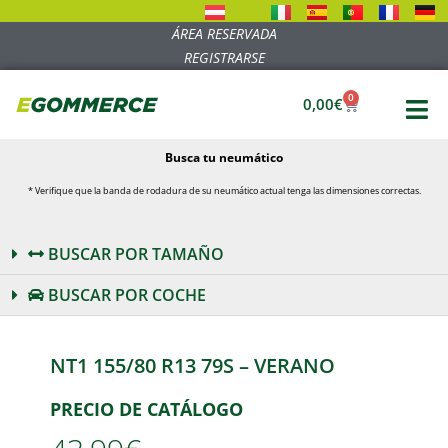
ÁREA RESERVADA
REGISTRARSE
0
0,00
€
Busca tu neumático
* Verifique que la banda de rodadura de su neumático actual tenga las dimensiones correctas.
BUSCAR POR TAMAÑO
BUSCAR POR COCHE
NT1 155/80 R13 79S – VERANO
PRECIO DE CATÁLOGO