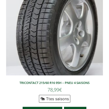
TRICONTACT 215/60 R16 95H – PNEU 4 SAISONS
78,99
€
Ttes saisons