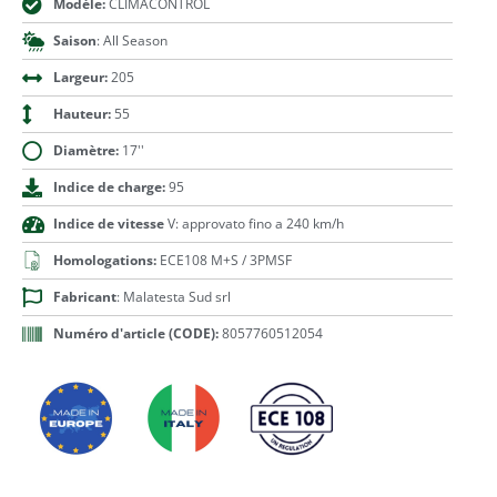
Modèle:
CLIMACONTROL
Saison
: All Season
Largeur:
205
Hauteur:
55
Diamètre:
17''
Indice de charge:
95
Indice de vitesse
V: approvato fino a 240 km/h
Homologations:
ECE108 M+S / 3PMSF
Fabricant
: Malatesta Sud srl
Numéro d'article (CODE):
8057760512054