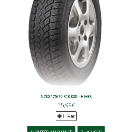
N780 175/70 R13 82S – HIVER
55,99
€
Hiver
AJOUTER AU PANIER
BUY NOW