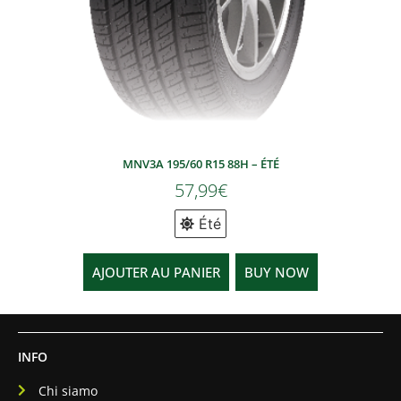
MNV3A 195/60 R15 88H – ÉTÉ
57,99
€
Été
AJOUTER AU PANIER
BUY NOW
INFO
Chi siamo