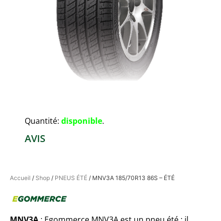
Quantité:
disponible
.
AVIS
Accueil
/
Shop
/
PNEUS ÉTÉ
/ MNV3A 185/70R13 86S – ÉTÉ
MNV3A
: Egommerce MNV3A est un pneu été ; il