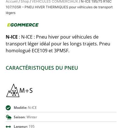
Accueil
/
Shop
/
VÉHICULES COMMERCIAUX
/ N-ICE 195/75 R16C
107/105R – PNEU HIVER THERMIQUES pour véhicules de transport
légers
N-ICE
: N-ICE : Pneu hiver pour véhicules de
transport léger idéal pour les longs trajets. Pneu
homologué ECE109 et 3PMSF.
CARACTÉRISTIQUES DU PNEU
Modèle:
N-ICE
Saison
: Winter
Largeur:
195