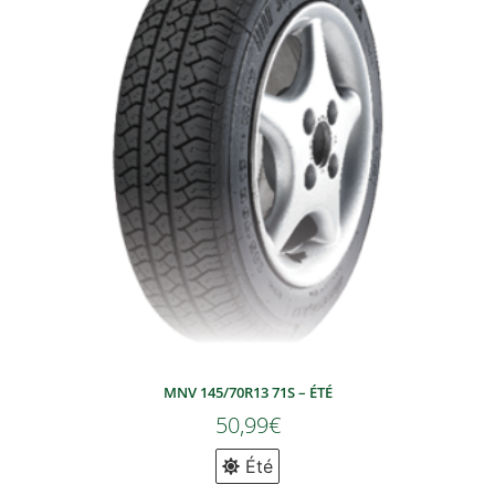
MNV 145/70R13 71S – ÉTÉ
50,99
€
Été