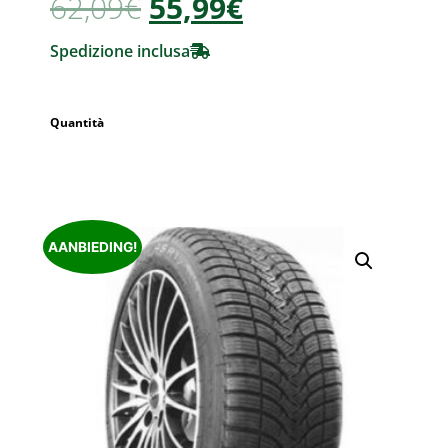
62,09
€
55,99
€
Spedizione inclusa
Quantità
AANBIEDING!