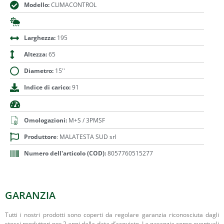
Modello:
CLIMACONTROL
Larghezza:
195
Altezza:
65
Diametro:
15''
Indice di carico:
91
Omologazioni:
M+S / 3PMSF
Produttore
: MALATESTA SUD srl
Numero dell'articolo (COD):
8057760515277
GARANZIA
Tutti i nostri prodotti sono coperti da regolare garanzia riconosciuta dagli
stessi produttori per 2 anni dalla data d’acquisto. La garanzia copre eventuali