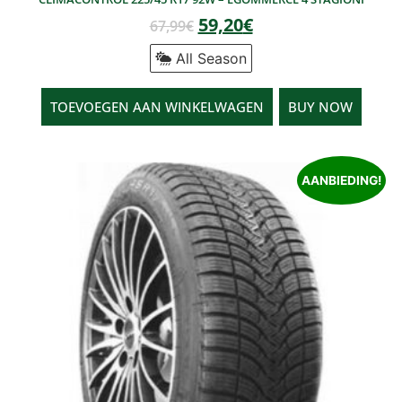
59,20
€
67,99
€
All Season
TOEVOEGEN AAN WINKELWAGEN
BUY NOW
AANBIEDING!