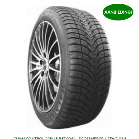
AANBIEDING!
CLIMACONTROL 225/45 R17 92W – EGOMMERCE 4 STAGIONI