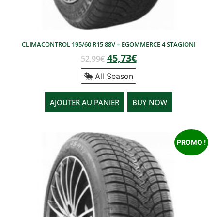
CLIMACONTROL 195/60 R15 88V – EGOMMERCE 4 STAGIONI
45,73
€
52,99
€
All Season
AJOUTER AU PANIER
BUY NOW
PROMO !