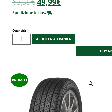
63,99
€
49,99€
Spedizione inclusa
Quantità
AJOUTER AU PANIER
BUY 
PROMO !