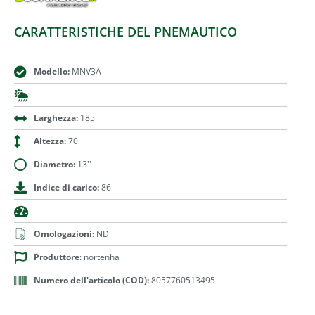
CARATTERISTICHE DEL PNEMAUTICO
Modello:
MNV3A
Larghezza:
185
Altezza:
70
Diametro:
13''
Indice di carico:
86
Omologazioni:
ND
Produttore
: nortenha
Numero dell'articolo (COD):
8057760513495